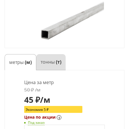
тонны
(т)
метры
(м)
Цена за метр
50
₽
/м
45
₽
/м
Экономия
5
₽
Цена по акции
i
Под заказ