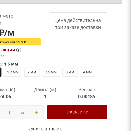
а метр
Цена действительна
м
при заказе доставки
₽
/м
Экономия
19.9
₽
о акции
i
каз
а:
1.5 мм
1.2 мм
2 мм
2.5 мм
3 мм
4 мм
ма (₽.)
Длина (м)
Вес (кг)
24.06
1
0.00185
м
В КОРЗИНУ
КУПИТЬ В 1 КЛИК