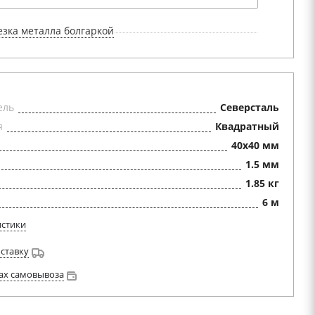
езка металла болгаркой
ель
Северсталь
я
Квадратный
40x40 мм
1.5 мм
1.85 кг
6 м
истики
оставку
ах самовывоза