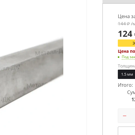
Цена з
144
₽
/
124
Цена п
Под за
Толщин
1.5 мм
Итого:
Сум
1