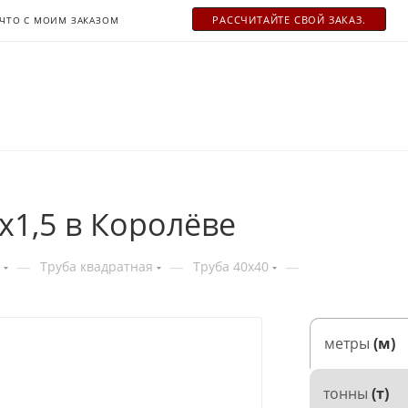
РАСCЧИТАЙТЕ СВОЙ ЗАКАЗ.
ЧТО С МОИМ ЗАКАЗОМ
х1,5 в Королёве
—
—
—
Труба квадратная
Труба 40x40
метры
(м)
тонны
(т)