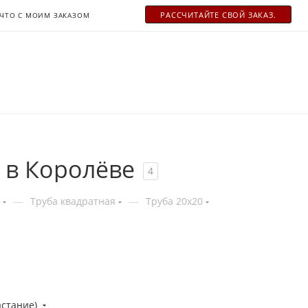
РАСCЧИТАЙТЕ СВОЙ ЗАКАЗ.
ЧТО С МОИМ ЗАКАЗОМ
 в Королёве
4
—
—
Труба квадратная
Труба 20x20
астание)