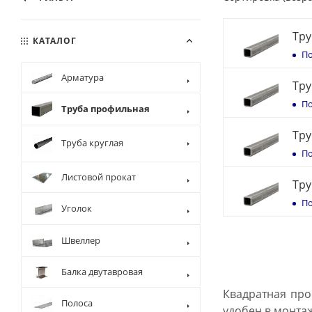
Тру
КАТАЛОГ
По
Арматура
Тру
По
Труба профильная
Тру
Труба круглая
По
Листовой прокат
Тру
По
Уголок
Швеллер
Балка двутавровая
Квадратная про
Полоса
удобен в монта