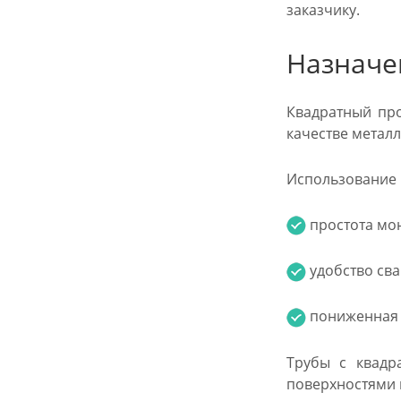
заказчику.
Назначе
Квадратный про
качестве метал
Использование п
простота мон
удобство сва
пониженная м
Трубы с квадр
поверхностями 