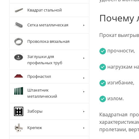
Квадрат стальной
Почему 
Сетка металлическая
Прокат выигрыва
Проволока вязальная
прочности,
Заглушки для
профильных труб
нагрузкам на
Профнастил
изгибание,
Штакетник
металлический
излом.
Заборы
Квадратная про
характеристик
Крепеж
пролетами, вер