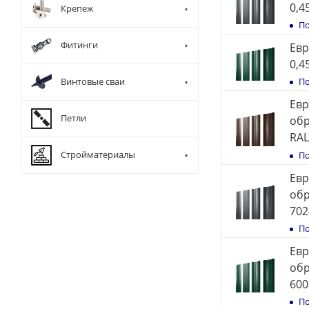
0,4
Крепеж
По
Фитинги
Евр
0,4
Винтовые сваи
По
Евр
Петли
обр
RAL
Стройматериалы
По
Евр
обр
702
По
Евр
обр
600
По