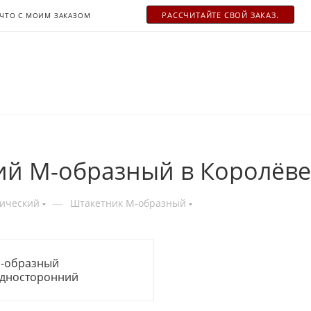
РАСCЧИТАЙТЕ СВОЙ ЗАКАЗ.
ЧТО С МОИМ ЗАКАЗОМ
ий М-образный в Королёве
—
лический
Штакетник М-образный
-образный
дносторонний