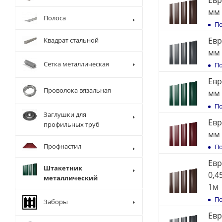
мм 
Полоса
По
Евр
Квадрат стальной
мм 
Сетка металлическая
По
Евр
Проволока вязальная
мм 
По
Заглушки для
Евр
профильных труб
мм 
Профнастил
По
Евр
Штакетник
0,4
металлический
1м
По
Заборы
Евр