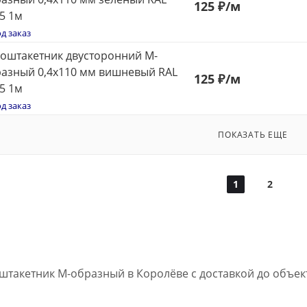
125
₽
/м
5 1м
д заказ
оштакетник двусторонний М-
азный 0,4x110 мм вишневый RAL
125
₽
/м
5 1м
д заказ
ПОКАЗАТЬ ЕЩЕ
1
2
штакетник М-образный в Королёве с доставкой до объе