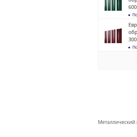
600
По
Евр
обр
300
По
Металлический 