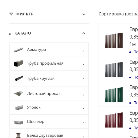
Сортировка (возр
ФИЛЬТР
Евр
КАТАЛОГ
0,3
1м
Арматура
По
Евр
Труба профильная
0,3
По
Труба круглая
Евр
Листовой прокат
0,3
По
Уголок
Евр
0,3
Швеллер
По
Балка двутавровая
Евр