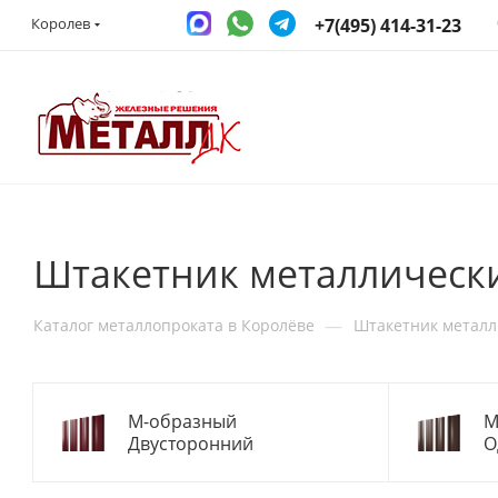
+7(495) 414-31-23
Королев
Штакетник металлическ
—
Каталог металлопроката в Королёве
Штакетник метал
М-образный
М
Двусторонний
О