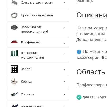
розницу.
Сетка металлическая
Описан
Проволока вязальная
Заглушки для
Палитра матери
профильных труб
с полимерным п
Дополнительные о
Профнастил
По желанию к
Штакетник
также серий Н(С
металлический
Заборы
Область
Крепеж
Профлист окраш
Фитинги
для возведе
Винтовые сваи