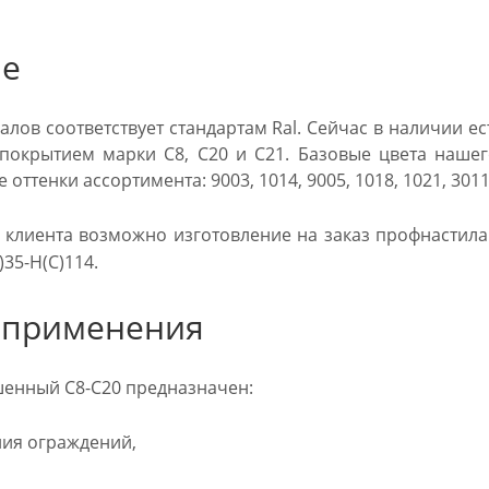
ие
алов соответствует стандартам Ral. Сейчас в наличии 
окрытием марки С8, С20 и С21. Базовые цвета нашего п
ттенки ассортимента: 9003, 1014, 9005, 1018, 1021, 3011,
лиента возможно изготовление на заказ профнастила д
)35-Н(С)114.
 применения
енный С8-С20 предназначен:
ния ограждений,