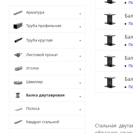
По
Арматура
Бал
По
Труба профильная
Бал
Труба круглая
По
Листовой прокат
Бал
По
Уголок
Бал
Швеллер
По
Балка двутавровая
Полоса
Квадрат стальной
Стальная двута
образное сечен