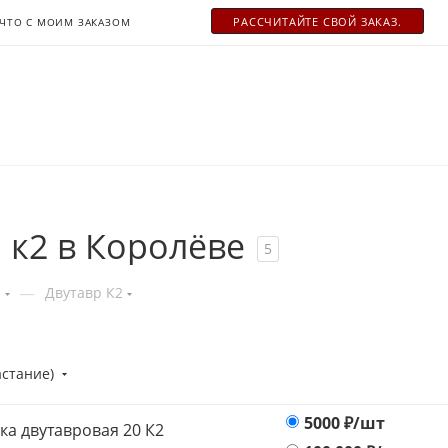
РАСCЧИТАЙТЕ СВОЙ ЗАКАЗ.
ЧТО С МОИМ ЗАКАЗОМ
 к2 в Королёве
5
—
я
Двутавр К2
астание)
5000
₽/шт
ка двутавровая 20 К2