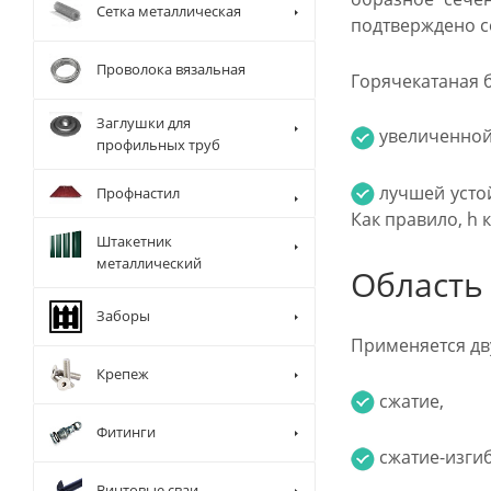
Сетка металлическая
подтверждено с
Проволока вязальная
Горячекатаная ба
Заглушки для
увеличенной
профильных труб
лучшей устой
Профнастил
Как правило, h 
Штакетник
металлический
Область
Заборы
Применяется дву
Крепеж
сжатие,
Фитинги
сжатие-изгиб
Винтовые сваи