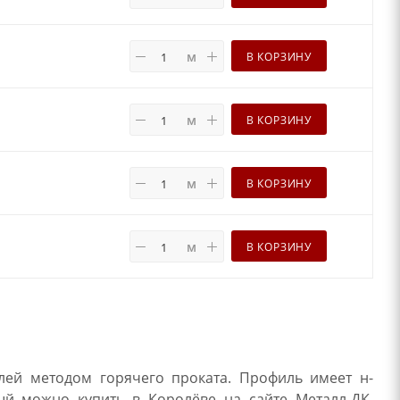
м
В КОРЗИНУ
м
В КОРЗИНУ
м
В КОРЗИНУ
м
В КОРЗИНУ
алей методом горячего проката. Профиль имеет н-
ый можно купить в Королёве на сайте Металл-ДК,