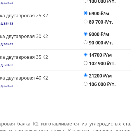
100 000
₽/т.
д заказ
6900
₽/м
ка двутавровая 25 К2
89 700
₽/т.
д заказ
9000
₽/м
ка двутавровая 30 К2
90 000
₽/т.
д заказ
14700
₽/м
ка двутавровая 35 К2
102 900
₽/т.
д заказ
21200
₽/м
ка двутавровая 40 К2
106 000
₽/т.
д заказ
вровая балка К2 изготавливается из углеродистых ст
ие и параллельные полки. Качество двутавра, котор