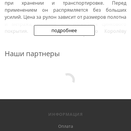
при хранении и транспортировке. Перед
применением он распрямляется без больших
усилий. Цена за рулон зависит от размеров полотна
и метража, наличия или отсутствия цинкового
подробнее
покрытия. Стоимость доставки по Королёву
рассчитывается отдельно при оформлении заказа
на сайте.
Наши партнеры
Особенности материала
В продаже представлена сетка сварная для забора в
рулонах оцинкованная, черная сталь и кладочная.
Прокат имеет востребованный размер ячеек: от
25х25 до 50х50. Материал отличается по толщине
металла. От диаметра проволоки и размера ячеек
зависит прочность и надежность армирующего
ИНФОРМАЦИЯ
слоя.
Оплата