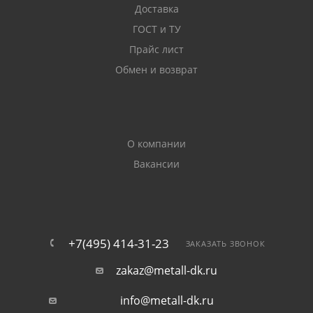
Доставка
Сетка сварная оцинкованная в рулонах, которую вы
можете купить в Королёве, изготавливается с
ГОСТ и ТУ
качественным антикоррозионным покрытием.
Прайс лист
Защитный слой наносится гальваническим
Обмен и возврат
способом или методом горячего цинкования.
Покрытие увеличивает стойкость полотна к
коррозии.
О компании
Области применения:
Вакансии
простая сварная сетка используется при
строительстве заборов.
+7(495) 414-31-23
кладочный материал применяется для
ЗАКАЗАТЬ ЗВОНОК
укрепления ЖБ-конструкций, кладки из кирпича и
zakaz@metall-dk.ru
газобетонов, фундаментов.
info@metall-dk.ru