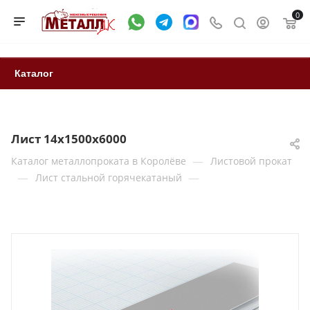
0
Каталог
Лист 14х1500х6000
—
Каталог металлопроката в Королёве
Листовой прокат
—
—
Лист стальной горячекатаный